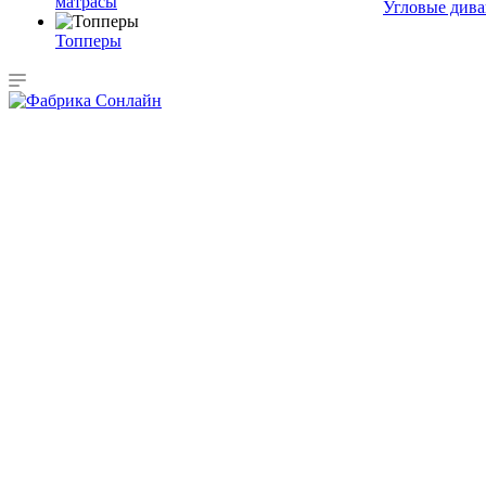
матрасы
Угловые див
Топперы