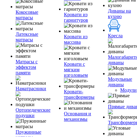
Диваны на
Кокосовые
Кровати из
кухню
матрасы
гарнитуров
Латексные
Кресла
Кровати из
матрасы
массива
Малогабарит
Матрасы с
диваны
Кровати с
эффектом
мягким
памяти
изголовьем
Модульные
диваны
Наматрасники
Модули
Кровати-
трансформеры
Прямые дива
Ортопедические
Основания и
подушки
механизмы
Трансформер
Пружинные