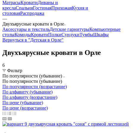
Матрасы
Кровати
Диваны и
кресла
Спальня
Гостиная
Прихожая
Кухня и
столовая
Распродажа
—
Двухъярусные кровати в Орле
Аксессуары и текстиль
Детские гарнитуры
Компьютерные
столы
Комоды
Кровати
Полки
Сундуки
Тумбы
Шкафы
Вернуться в "Детская в Орле"
Двухъярусные кровати в Орле
6
Фильтр
По популярности (убывание)
По популярности (убывание)
По популярности (возрастание)
По алфавиту (убывание)
По алфавиту (возрастание)
По цене (убывание)
По цене (возрастание)