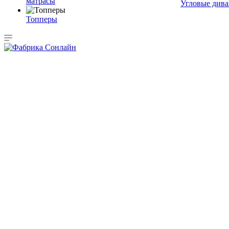
матрасы
Угловые див
Топперы