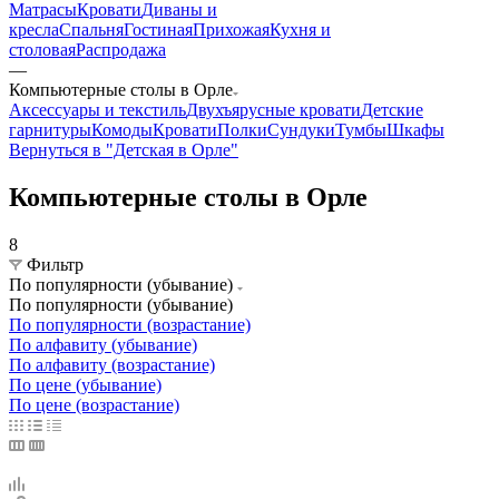
Матрасы
Кровати
Диваны и
кресла
Спальня
Гостиная
Прихожая
Кухня и
столовая
Распродажа
—
Компьютерные столы в Орле
Аксессуары и текстиль
Двухъярусные кровати
Детские
гарнитуры
Комоды
Кровати
Полки
Сундуки
Тумбы
Шкафы
Вернуться в "Детская в Орле"
Компьютерные столы в Орле
8
Фильтр
По популярности (убывание)
По популярности (убывание)
По популярности (возрастание)
По алфавиту (убывание)
По алфавиту (возрастание)
По цене (убывание)
По цене (возрастание)