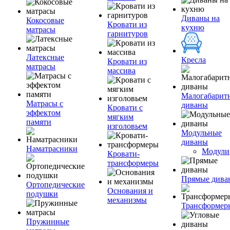
Диваны на
Кокосовые
Кровати из
кухню
матрасы
гарнитуров
Латексные
Кресла
Кровати из
матрасы
массива
Малогабарит
Матрасы с
диваны
Кровати с
эффектом
мягким
памяти
изголовьем
Модульные
диваны
Наматрасники
Модули
Кровати-
трансформеры
Прямые дива
Ортопедические
Основания и
подушки
механизмы
Трансформер
Пружинные