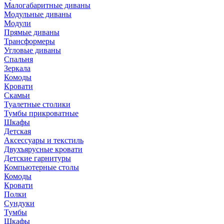
Малогабаритные диваны
Модульные диваны
Модули
Прямые диваны
Трансформеры
Угловые диваны
Спальня
Зеркала
Комоды
Кровати
Скамьи
Туалетные столики
Тумбы прикроватные
Шкафы
Детская
Аксессуары и текстиль
Двухъярусные кровати
Детские гарнитуры
Компьютерные столы
Комоды
Кровати
Полки
Сундуки
Тумбы
Шкафы