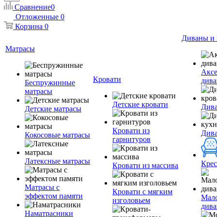
Сравнение
0
Отложенные
0
Корзина
0
Диваны и 
Матрасы
Аксе
Кровати
дива
Беспружинные
матрасы
Детские кровати
Дива
Детские матрасы
Кровати из
Див
Кокосовые матрасы
гарнитуров
Латексные матрасы
Крес
Кровати из массива
Матрасы с
Кровати с мягким
эффектом памяти
Мал
изголовьем
див
Наматрасники