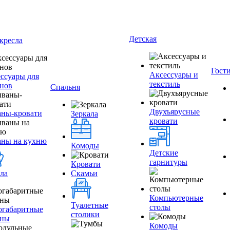
Детская
кресла
Гост
Аксессуары и
ссуары для
текстиль
нов
Спальня
Двухъярусные
ны-кровати
Зеркала
кровати
аны на кухню
Комоды
Детские
гарнитуры
Кровати
ла
Скамьи
Компьютерные
Туалетные
столы
огабаритные
столики
аны
Комоды