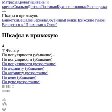
Матрасы
Кровати
Диваны и
кресла
Спальня
Детская
Гостиная
Кухня и столовая
Распродажа
—
Шкафы в прихожую
Банкетки
Вешалки
Зеркала
Обувницы
Полки
Прихожие
Тумбы
Вернуться в "Прихожая в Орле"
Шкафы в прихожую
4
Фильтр
По популярности (убывание)
По популярности (убывание)
По популярности (возрастание)
По алфавиту (убывание)
По алфавиту (возрастание)
По цене (убывание)
По цене (возрастание)