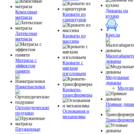
Диваны на
Кокосовые
Кровати из
кухню
матрасы
гарнитуров
Латексные
Кресла
Кровати из
матрасы
массива
Малогабарит
Матрасы с
диваны
Кровати с
эффектом
мягким
памяти
изголовьем
Модульные
диваны
Наматрасники
Модули
Кровати-
трансформеры
Прямые дива
Ортопедические
Основания и
подушки
механизмы
Трансформер
Пружинные