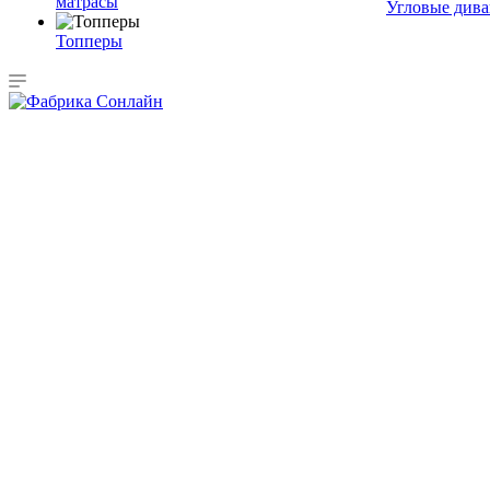
матрасы
Угловые див
Топперы