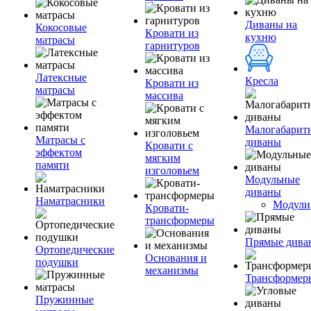
Диваны на
Кокосовые
Кровати из
кухню
матрасы
гарнитуров
Латексные
Кресла
Кровати из
матрасы
массива
Малогабарит
Матрасы с
диваны
Кровати с
эффектом
мягким
памяти
изголовьем
Модульные
диваны
Наматрасники
Модули
Кровати-
трансформеры
Прямые дива
Ортопедические
Основания и
подушки
механизмы
Трансформер
Пружинные