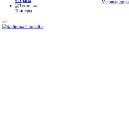
матрасы
Угловые див
Топперы