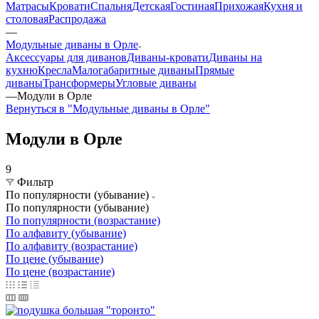
Матрасы
Кровати
Спальня
Детская
Гостиная
Прихожая
Кухня и
столовая
Распродажа
—
Модульные диваны в Орле
Аксессуары для диванов
Диваны-кровати
Диваны на
кухню
Кресла
Малогабаритные диваны
Прямые
диваны
Трансформеры
Угловые диваны
—
Модули в Орле
Вернуться в "Модульные диваны в Орле"
Модули в Орле
9
Фильтр
По популярности (убывание)
По популярности (убывание)
По популярности (возрастание)
По алфавиту (убывание)
По алфавиту (возрастание)
По цене (убывание)
По цене (возрастание)