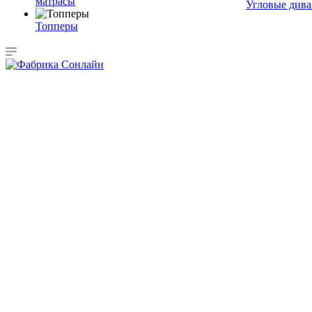
матрасы
Угловые див
Топперы