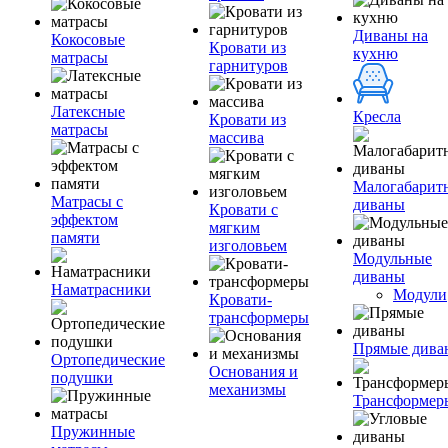
Диваны на
Кокосовые
Кровати из
кухню
матрасы
гарнитуров
Латексные
Кресла
Кровати из
матрасы
массива
Малогабарит
Матрасы с
диваны
Кровати с
эффектом
мягким
памяти
изголовьем
Модульные
диваны
Наматрасники
Модули
Кровати-
трансформеры
Прямые дива
Ортопедические
Основания и
подушки
механизмы
Трансформер
Пружинные